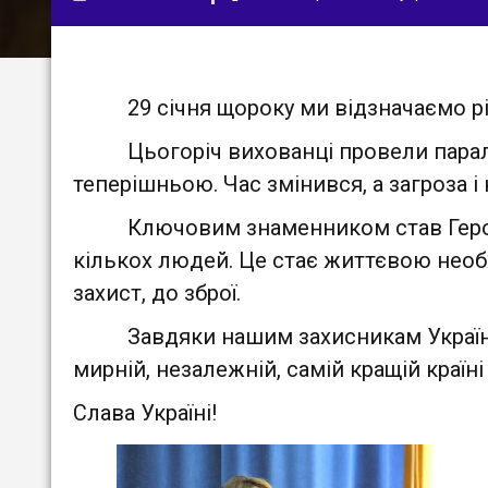
29 січня щороку ми відзначаємо річн
Цьогоріч вихованці провели паралелі
теперішньою. Час змінився, а загроза і
Ключовим знаменником став Героїзм. 
кількох людей. Це стає життєвою необхі
захист, до зброї.
Завдяки нашим захисникам Україна обо
мирній, незалежній, самій кращій країні 
Слава Україні!