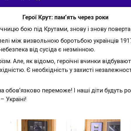
Герої Крут: пам’ять через роки
ицю бою під Крутами, знову і знову повертаю
 між визвольною боротьбою українців 1917-1
 небезпека від сусіда є незмінною.
Але, як відомо, героїчні вчинки відбувають
дністю. Є необхідність у захисті незалежності
в’язково переможе! І наші діти будуть розв
– Україні!