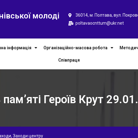
нівської молоді
36014, м. Полтава, вул. Покров
poltavaocnttum@ukr.net
чна інформація
Організаційно-масова робота
Методич
Співпраця
 пам’яті Героїв Крут 29.01
заходи
,
Заходи центру