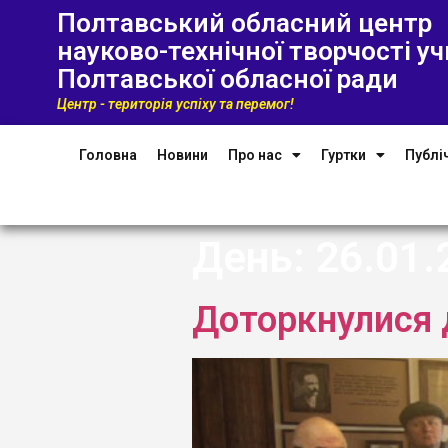
Полтавський обласний центр
науково-технічної творчості уч
Полтавської обласної ради
Центр - територія успіху та перемог!
Головна
Новини
Про нас
Гуртки
Публі
День:
26.01.
Доторкнулися 