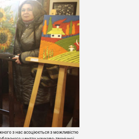
жного з нас асоціюється з можливістю
обласного центру науково-технічної