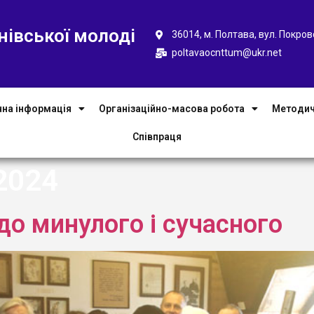
нівської молоді
36014, м. Полтава, вул. Покров
poltavaocnttum@ukr.net
чна інформація
Організаційно-масова робота
Методич
Співпраця
2024
до минулого і сучасного