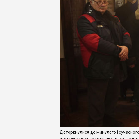
Доторкнулися до минулого і сучасного
доторкнутися до минулих часів, до іс