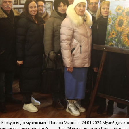
.Екскурсія до музею імені Панаса Мирного 24.01.2024 Музей для ко
торичних цікавих постатей. Так, 24 січня педагоги Полтавського 