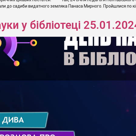
тали до садиби видатного земляка Панаса Мирного. Пройшлися по кі
ауки у бібліотеці 25.01.202