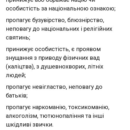
особистість за національною ознакою;
пропагує бузувірство, блюзнірство,
неповагу до національних і релігійних
святинь;
принижує особистість, є проявом
знущання з приводу фізичних вад
(каліцтва), з душевнохворих, літніх
людей;
пропагує невігластво, неповагу до
батьків;
пропагує наркоманію, токсикоманію,
алкоголізм, тютюнопаління та інші
шкідливі звички.