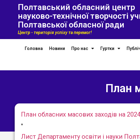
Полтавський обласний центр
науково-технічної творчості уч
Полтавської обласної ради
Центр - територія успіху та перемог!
Головна
Новини
Про нас
Гуртки
Публі
План 
План обласних масових заходів на 2024
*
Лист Департаменту освіти і науки Полт