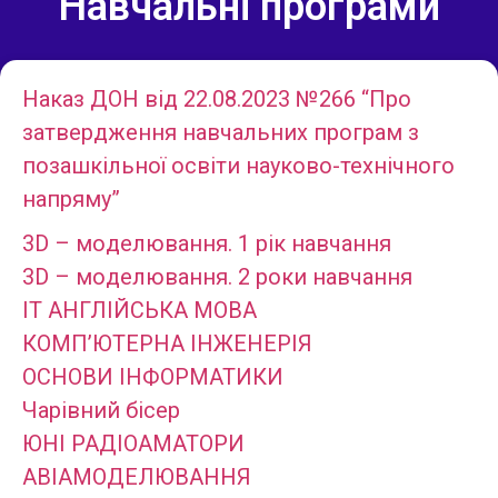
Навчальні програми
Наказ ДОН від 22.08.2023 №266 “Про
затвердження навчальних програм з
позашкільної освіти науково-технічного
напряму”
3D – мoдeлювaння. 1 рік навчання
3D – мoдeлювaння. 2 роки нaвчaння
IT АНГЛІЙСЬКА МОВА
КОМП’ЮТЕРНА ІНЖЕНЕРІЯ
ОСНОВИ ІНФОРМАТИКИ
Чарівний бісер
ЮНІ РАДІОАМАТОРИ
АВІАМОДЕЛЮВАННЯ