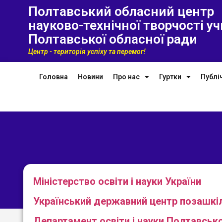
Полтавський обласний центр
науково-технічної творчості уч
Полтавської обласної ради
Центр - територія успіху та перемог!
Головна
Новини
Про нас
Гуртки
Публі
Міністерство освіти і науки України
Український державний центр позашкіл
Департамент освіти і науки Полтавсько