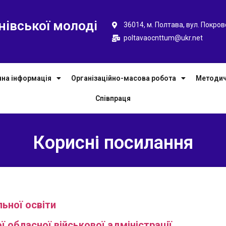
нівської молоді
36014, м. Полтава, вул. Покров
poltavaocnttum@ukr.net
чна інформація
Організаційно-масова робота
Методич
Співпраця
Корисні посилання
ьної освіти
ї обласної військової адміністрації