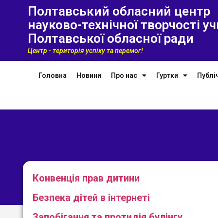
Полтавський обласний центр
науково-технічної творчості уч
Полтавської обласної ради
Центр - територія успіху та перемог!
Головна
Новини
Про нас
Гуртки
Публі
Конвенція прав дитини
Безпека дітей в інтернеті
Запобігання та протидія булінгу