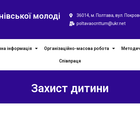
нівської молоді
36014, м. Полтава, вул. Покров
poltavaocnttum@ukr.net
чна інформація
Організаційно-масова робота
Методич
Співпраця
Захист дитини