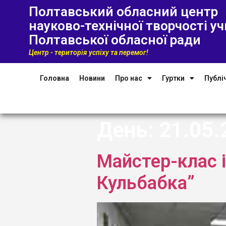
Полтавський обласний центр
науково-технічної творчості уч
Полтавської обласної ради
Центр - територія успіху та перемог!
Головна
Новини
Про нас
Гуртки
Публі
День:
21.05.
Майстер-клас 
Кульбабка”