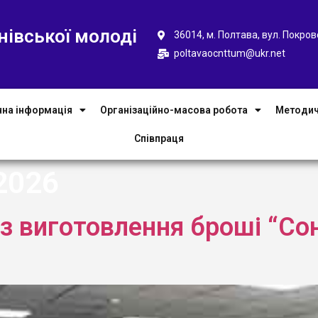
нівської молоді
36014, м. Полтава, вул. Покров
poltavaocnttum@ukr.net
чна інформація
Організаційно-масова робота
Методич
Співпраця
2026
із виготовлення броші “Со