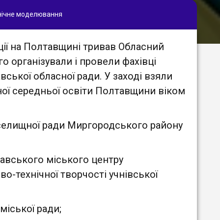
нічне моделювання
ії на Полтавщині тривав Обласний
о організували і провели фахівці
ської обласної ради. У заході взяли
ьної середньої освіти Полтавщини віком
 селищної ради Миргородського району
тавського міського центру
о-технічної творчості учнівської
міської ради;