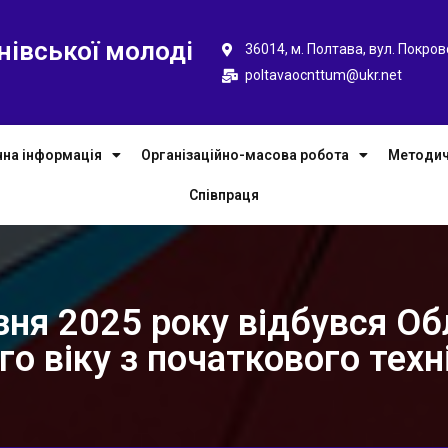
нівської молоді
36014, м. Полтава, вул. Покров
poltavaocnttum@ukr.net
чна інформація
Організаційно-масова робота
Методич
Співпраця
зня 2025 року відбувся Об
о віку з початкового тех