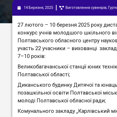
14 Березня, 2025
Виготовлення сувенірів
,
Гурт
27 лютого – 10 березня 2025 року дис
конкурс учнів молодшого шкільного вік
Полтавського обласного центру науково
участь 22 учасники – вихованці заклад
7–10 років:
Великобагачанської станції юних техн
Полтавської області;
Диканського будинку Дитячої та юнаць
позашкільної освіти Полтавської міськ
молоді Полтавської обласної ради
;
Комунального закладу „Карлівський міс