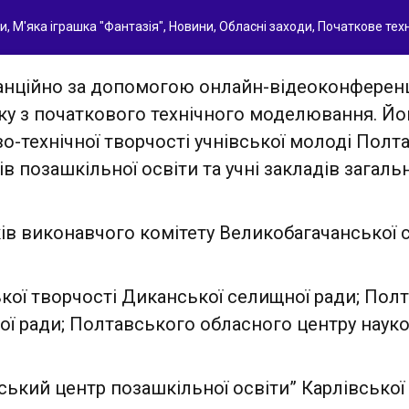
ки
,
М'яка іграшка "Фантазія"
,
Новини
,
Обласні заходи
,
Початкове тех
танційно за допомогою онлайн-відеоконференц
у з початкового технічного моделювання. Йог
-технічної творчості учнівської молоді Полтав
ів позашкільної освіти та учні закладів загал
іків виконавчого комітету Великобагачанської
кої творчості Диканської селищної ради; Пол
ої ради;
Полтавського обласного центру науков
ький центр позашкільної освіти” Карлівської 