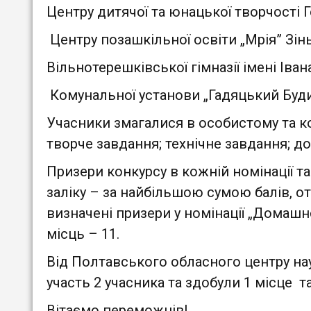
Центру дитячої та юнацької творчості 
Центру позашкільної освіти „Мрія” Зінь
Вільнотерешківської гімназії імені Іва
Комунальної установи „Гадяцький Будин
Учасники змагалися в особистому та ко
творче завдання; технічне завдання; д
Призери конкурсу в кожній номінації т
заліку – за найбільшою сумою балів, о
визначені призери у номінації „Домашнє
місць – 11.
Від Полтавського обласного центру нау
участь 2 учасника та здобули 1 місце т
Вітаємо переможців!