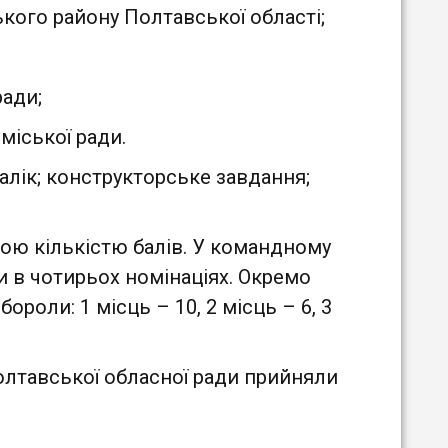
кого району Полтавської області;
ради;
 міської ради.
алік; конструкторське завдання;
шою кількістю балів. У командному
и в чотирьох номінаціях. Окремо
роли: 1 місць – 10, 2 місць – 6, 3
Полтавської обласної ради прийняли