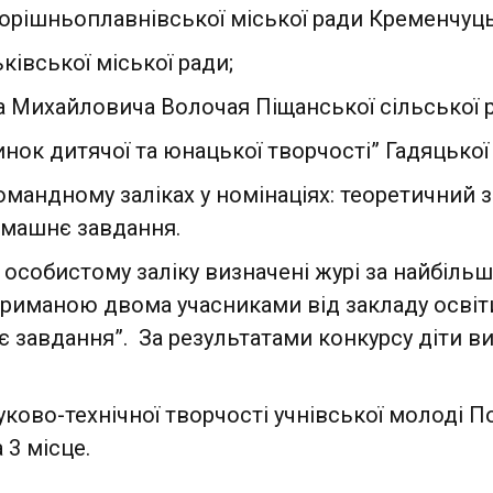
Горішньоплавнівської міської ради Кременчуць
ківської міської ради;
на Михайловича Волочая Піщанської сільської 
ок дитячої та юнацької творчості” Гадяцької
мандному заліках у номінаціях: теоретичний з
омашнє завдання.
а особистому заліку визначені журі за найбіль
триманою двома учасниками від закладу освіт
 завдання”. За результатами конкурсу діти вибо
ково-технічної творчості учнівської молоді 
а 3 місце.