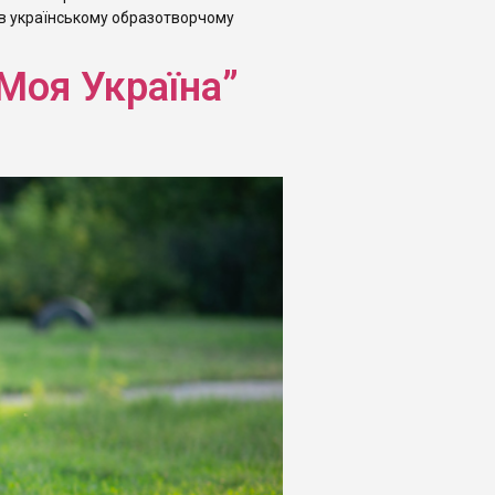
 в українському образотворчому
Моя Україна”