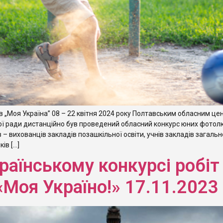
„Моя Україна” 08 – 22 квітня 2024 року Полтавським обласним цен
ої ради дистанційно був проведений обласний конкурс юних фотолю
 – вихованців закладів позашкільної освіти, учнів закладів загально
ів […]
раїнському конкурсі робіт
«Моя Україно!» 17.11.2023