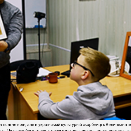
 полі не воїн, але в українській культурній скарбниці є Величезна
у. Читаючи його твори, є розуміння про щирість, працьовитість, д