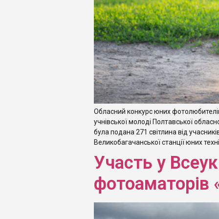
Обласний конкурс юних фотолюбителів 
учнівської молоді Полтавської обласн
була подана 271 світлина від учасників
Великобагачанської станції юних технік
Участь у Всеук
фотоаматорів 