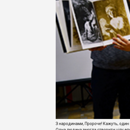
З народинами, Пророче! Кажуть, один в
Одна людина змогла створити цілу епох