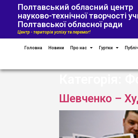
Полтавський обласний центр
науково-технічної творчості уч
Полтавської обласної ради
Центр - територія успіху та перемог!
Головна
Новини
Про нас
Гуртки
Публі
Категорія:
Ф
Шевченко – Х