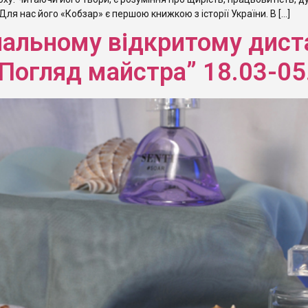
ля нас його «Кобзар» є першою книжкою з історії України. В […]
ональному відкритому дис
„Погляд майстра” 18.03-05