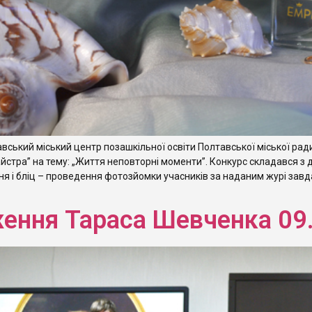
тавський міський центр позашкільної освіти Полтавської міської ра
стра” на тему: „Життя неповторні моменти”. Конкурс складався з 
 і бліц – проведення фотозйомки учасників за наданим журі завда
ення Тараса Шевченка 09