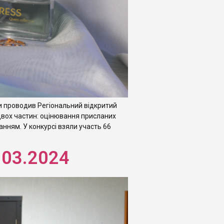
ди проводив Регіональний відкритий
двох частин: оцінювання присланих
нням. У конкурсі взяли участь 66
.03.2024