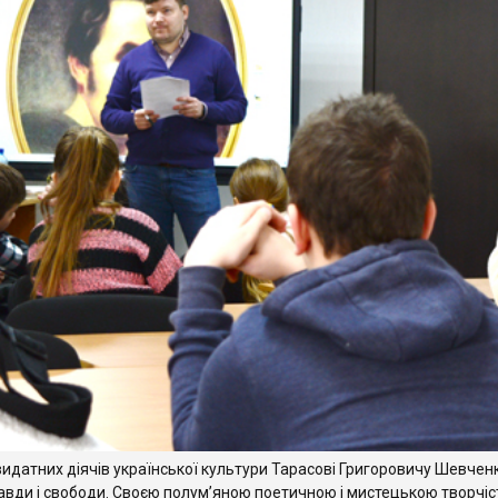
датних діячів української культури Тарасові Григоровичу Шевчен
авди і свободи. Своєю полум’яною поетичною і мистецькою творчіс