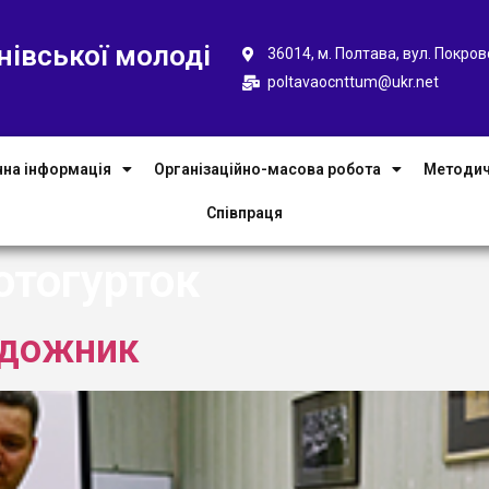
нівської молоді
36014, м. Полтава, вул. Покров
poltavaocnttum@ukr.net
чна інформація
Організаційно-масова робота
Методич
Співпраця
отогурток
удожник