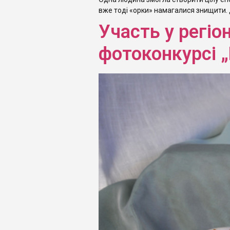
вже тоді «орки» намагалися знищити. Д
Участь у регі
фотоконкурсі 