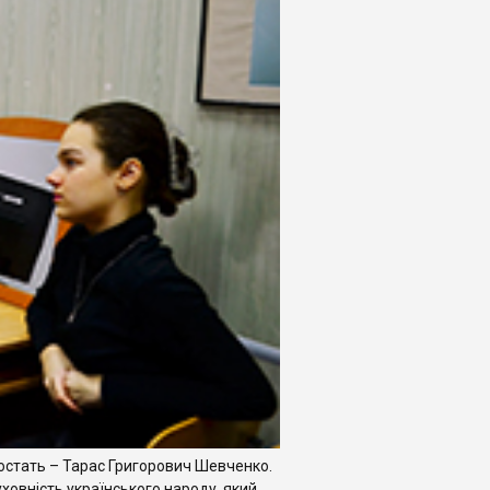
 постать – Тарас Григорович Шевченко.
уховність українського народу, який