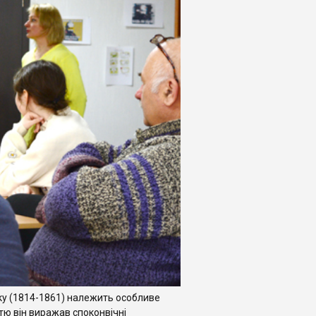
ку (1814-1861) належить особливе
тю він виражав споконвічні