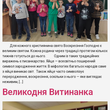
Для кожного християнина свято Воскресіння Господнє є
великим святом. Кожна родина через традиції протягом кількох
тижнів готується до нього. Одним із таких традиційних
виражень є писанкарство. Яйце — всесвітньо поширений
символ зародження життя. В міфологіях багатьох народів саме
з яйця виникає світ. Також яйце часто символізує
переродження, воскресіння, оскільки з нього — яке виглядає
неживим, […]
Великодня Витинанка