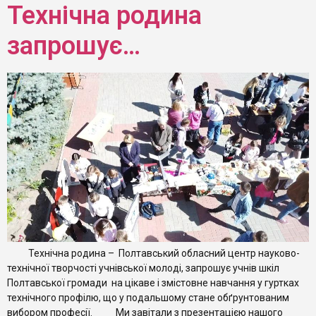
Технічна родина
запрошує…
Технічна родина – Полтавський обласний центр науково-
технічної творчості учнівської молоді, запрошує учнів шкіл
Полтавської громади на цікаве і змістовне навчання у гуртках
технічного профілю, що у подальшому стане обґрунтованим
вибором професії. Ми завітали з презентацією нашого