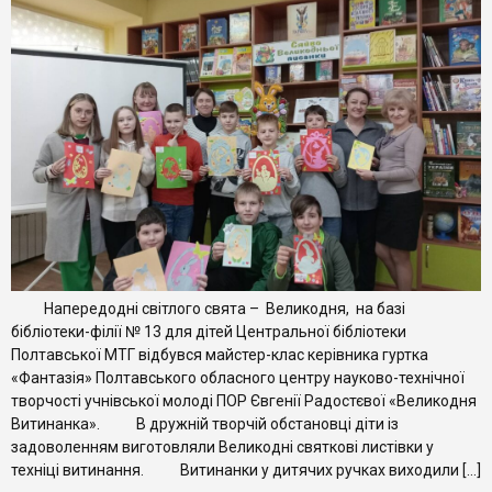
Напередодні світлого свята – Великодня, на базі
бібліотеки-філії № 13 для дітей Центральної бібліотеки
Полтавської МТГ відбувся майстер-клас керівника гуртка
«Фантазія» Полтавського обласного центру науково-технічної
творчості учнівської молоді ПОР Євгенії Радостєвої «Великодня
Витинанка». В дружній творчій обстановці діти із
задоволенням виготовляли Великодні святкові листівки у
техніці витинання. Витинанки у дитячих ручках виходили […]