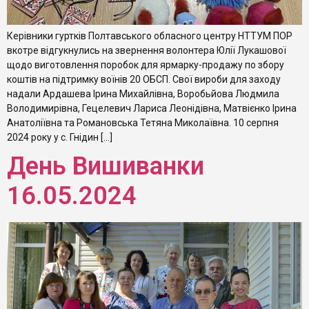
Керівники гуртків Полтавського обласного центру НТТУМ ПОР
вкотре відгукнулись на звернення волонтера Юлії Лукашової
щодо виготовлення поробок для ярмарку-продажу по збору
коштів на підтримку воїнів 20 ОБСП. Свої вироби для заходу
надали Ардашева Ірина Михайлівна, Воробьйова Людмила
Володимирівна, Гецелевич Лариса Леонідівна, Матвієнко Ірина
Анатоліївна та Романовська Тетяна Миколаївна. 10 серпня
2024 року у с. Гнідин […]
День Вишиванки
16.05.2024