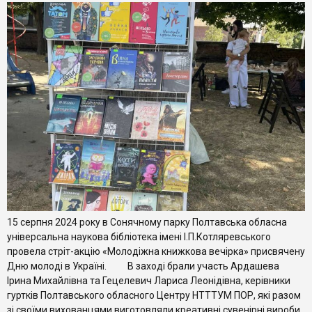
15 серпня 2024 року в Сонячному парку Полтавська обласна
універсальна наукова бібліотека імені І.П.Котляревського
провела стріт-акцію «Молодіжна книжкова вечірка» присвячену
Дню молоді в Україні. В заході брали участь Ардашева
Ірина Михайлівна та Гецелевич Лариса Леонідівна, керівники
гуртків Полтавського обласного Центру НТТТУМ ПОР, які разом
зі своїми вихованцями виготовляли креативні сувенірні вироби