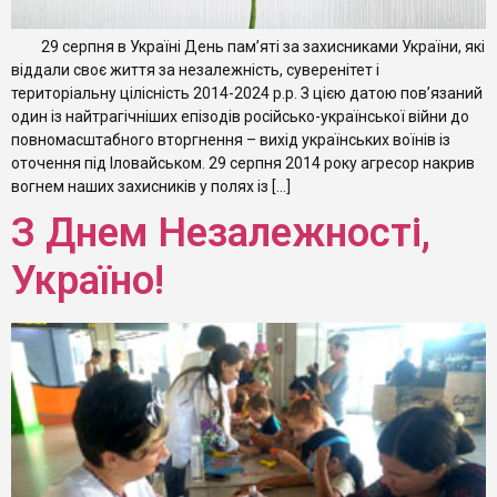
29 серпня в Україні День пам’яті за захисниками України, які
віддали своє життя за незалежність, суверенітет і
територіальну цілісність 2014-2024 р.р. З цією датою пов’язаний
один із найтрагічніших епізодів російсько-української війни до
повномасштабного вторгнення – вихід українських воїнів із
оточення під Іловайськом. 29 серпня 2014 року агресор накрив
вогнем наших захисників у полях із […]
З Днем Незалежності,
Україно!