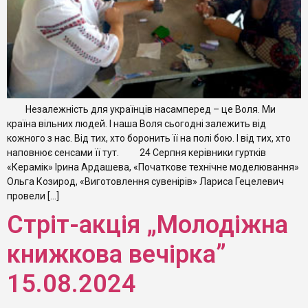
Незалежність для українців насамперед – це Воля. Ми
країна вільних людей. І наша Воля сьогодні залежить від
кожного з нас. Від тих, хто боронить її на полі бою. І від тих, хто
наповнює сенсами її тут. 24 Серпня керівники гуртків
«Керамік» Ірина Ардашева, «Початкове технічне моделювання»
Ольга Козирод, «Виготовлення сувенірів» Лариса Гецелевич
провели […]
Стріт-акція „Молодіжна
книжкова вечірка”
15.08.2024