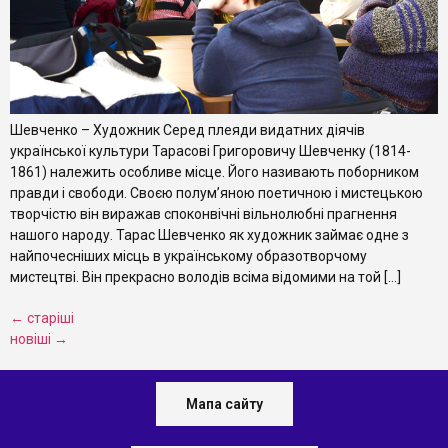
Шевченко – Художник Серед плеяди видатних діячів
української культури Тарасові Григоровичу Шевченку (1814-
1861) належить особливе місце. Його називають поборником
правди і свободи. Своєю полум’яною поетичною і мистецькою
творчістю він виражав споконвічні вільнолюбні прагнення
нашого народу. Тарас Шевченко як художник займає одне з
найпочесніших місць в українському образотворчому
мистецтві. Він прекрасно володів всіма відомими на той […]
←
старіші
новіші
→
Мапа сайту