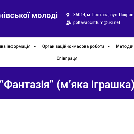
нівської молоді
36014, м. Полтава, вул. Покров
poltavaocnttum@ukr.net
чна інформація
Організаційно-масова робота
Методич
Співпраця
“Фантазія” (м’яка іграшка