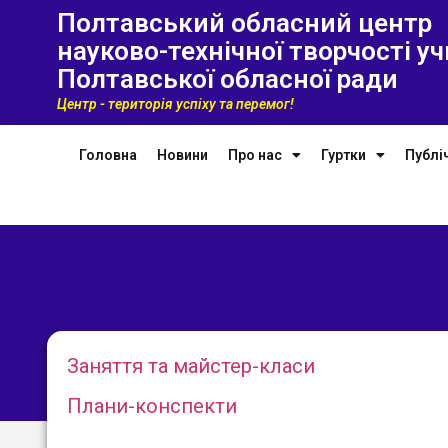
Полтавський обласний центр
науково-технічної творчості уч
Полтавської обласної ради
Центр - територія успіху та перемог!
Головна
Новини
Про нас
Гуртки
Публі
Заняття та майстер-класи
Плани-конспекти