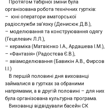
Протягом табірної зміни була
організована робота технічних гуртків:
– юні оператори аматорської
радіослужби зв’язку (Денисюк Д.В.),
– моделювання та конструювання одягу
(Гецелевич Л.Л.),
– кераміка (Матвієнко І.А., Ардашева І.М.),
– «Фантазія» (Радостєва Є.В.),
– авіамоделювання (Бавикін А.В., Фирсов
І.І.)
В першій половині дня вихованці
займалися в гуртках за обраними
напрямами, а в другій половині – для них
була організована культурна програма.
Вихованці відвідували басейн СК