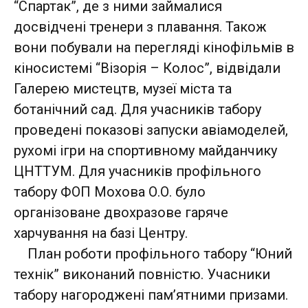
“Спартак”, де з ними займалися
досвідчені тренери з плавання. Також
вони побували на перегляді кінофільмів в
кіносистемі “Візорія – Колос”, відвідали
Галерею мистецтв, музеї міста та
ботанічний сад. Для учасників табору
проведені показові запуски авіамоделей,
рухомі ігри на спортивному майданчику
ЦНТТУМ. Для учасників профільного
табору ФОП Мохова О.О. було
організоване двохразове гаряче
харчування на базі Центру.
План роботи профільного табору “Юний
технік” виконаний повністю. Учасники
табору нагороджені пам’ятними призами.