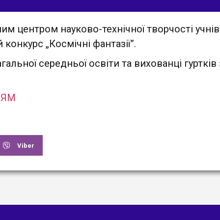
им центром науково-технічної творчості учнів
конкурс „Космічні фантазії”.
агальної середньої освіти та вихованці гурткі
НЯМ
Viber