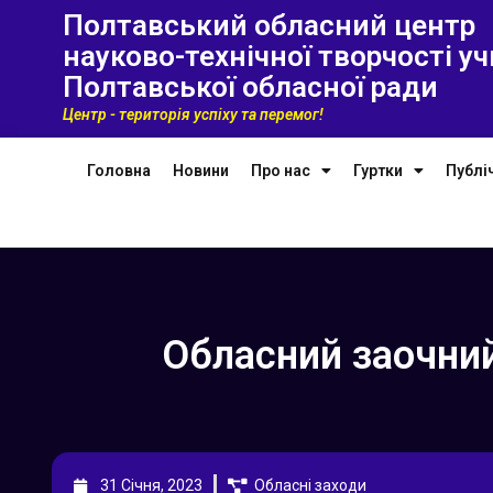
Полтавський обласний центр
науково-технічної творчості уч
Полтавської обласної ради
Центр - територія успіху та перемог!
Головна
Новини
Про нас
Гуртки
Публі
Обласний заочний
31 Січня, 2023
Обласні заходи