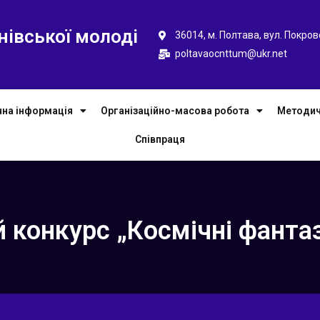
нівської молоді
36014, м. Полтава, вул. Покров
poltavaocnttum@ukr.net
чна інформація
Організаційно-масова робота
Методич
Співпраця
 конкурс „Космічні фантаз