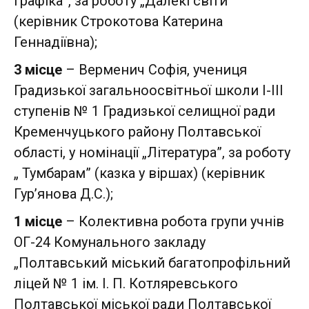
графіка”, за роботу „Далекі світи”
(керівник Строкотова Катерина
Геннадіївна);
3 місце
– Верменич Софія, учениця
Градизької загальноосвітньої школи І-ІІІ
ступенів № 1 Градизької селищної ради
Кременчуцького району Полтавської
області, у номінації „Література”, за роботу
„ Тумбарам” (казка у віршах) (керівник
Гур’янова Д.С.);
1 місце
– Колективна робота групи учнів
ОГ-24 Комунального закладу
„Полтавський міський багатопрофільний
ліцей № 1 ім. І. П. Котляревського
Полтавської міської ради Полтавської