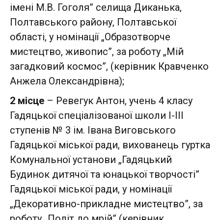
імені М.В. Гоголя” селища Диканька,
Полтавського району, Полтавської
області, у номінації „Образотворче
мистецтво, живопис”, за роботу „Мій
загадковий космос”, (керівник Кравченко
Анжела Олександрівна);
2 місце
– Ревегук Антон, учень 4 класу
Гадяцької спеціалізованої школи І-ІІІ
ступенів № 3 ім. Івана Виговського
Гадяцької міської ради, вихованець гуртка
Комунальної установи „Гадяцький
Будинок дитячої та юнацької творчості”
Гадяцької міської ради, у номінації
„Декоративно-прикладне мистецтво”, за
роботу „Політ до мрій” (керівник