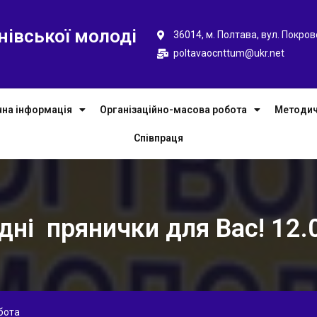
нівської молоді
36014, м. Полтава, вул. Покров
poltavaocnttum@ukr.net
чна інформація
Організаційно-масова робота
Методич
Співпраця
дні прянички для Вас! 12.
бота