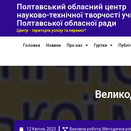
Полтавський обласний центр
науково-технічної творчості уч
Полтавської обласної ради
Центр - територія успіху та перемог!
Головна
Новини
Про нас
Гуртки
Публі
Велико
12 Квітня, 2023
Виховна робота
,
Методична ро