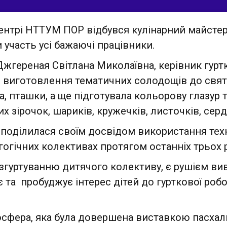
Центрі НТТУМ ПОР відбувся кулінарний майсте
участь усі бажаючі працівники.
Джгереная Світлана Миколаївна, керівник гурт
виготовлення тематичних солодощів до свят.
а, пташки, а ще підготувала кольорову глазур
х зірочок, шариків, кружечків, листочків, сер
 поділилася своїм досвідом використання тех
гогічних колективах протягом останніх трьох р
згуртуванню дитячого колективу, є рушієм вивч
є та пробуджує інтерес дітей до гурткової роб
осфера, яка була довершена виставкою пасхал