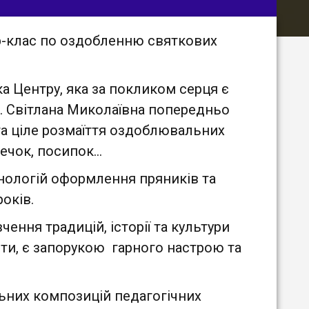
р-клас по оздобленню святкових
ка Центру, яка за покликом серця є
 Світлана Миколаївна попередньо
 та ціле розмаїття оздоблювальних
дечок, посипок…
нологій оформлення пряників та
оків.
ення традицій, історії та культури
оти, є запорукою гарного настрою та
ьних композицій педагогічних